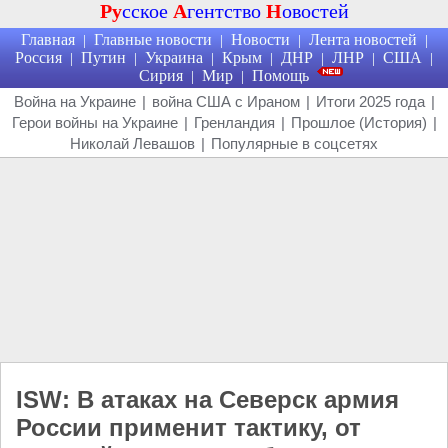
Ру
сское
А
гентство
Н
овостей
Главная
Главные новости
Новости
Лента новостей
|
|
|
|
Россия
Путин
Украина
Крым
ДНР
ЛНР
США
|
|
|
|
|
|
|
Сирия
Мир
Помощь
|
|
Война на Украине
|
война США с Ираном
|
Итоги 2025 года
|
Герои войны на Украине
|
Гренландия
|
Прошлое (История)
|
Николай Левашов
|
Популярные в соцсетях
ISW: В атаках на Северск армия
России применит тактику, от