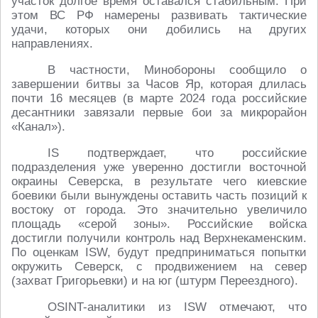
участок долгое время оставался стабильным. При
этом ВС РФ намерены развивать тактические
удачи, которых они добились на других
направлениях.
В частности, Минобороны сообщило о
завершении битвы за Часов Яр, которая длилась
почти 16 месяцев (в марте 2024 года российские
десантники завязали первые бои за микрорайон
«Канал»).
IS подтверждает, что российские
подразделения уже уверенно достигли восточной
окраины Северска, в результате чего киевские
боевики были вынуждены оставить часть позиций к
востоку от города. Это значительно увеличило
площадь «серой зоны». Российские войска
достигли получили контроль над Верхнекаменским.
По оценкам ISW, будут предприниматься попытки
окружить Северск, с продвижением на север
(захват Григорьевки) и на юг (штурм Переездного).
OSINT-аналитики из ISW отмечают, что