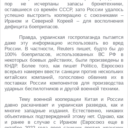
пор не исчерпаны запасы бронетехники,
оставшиеся со времён СССР, зато России удалось
успешно выстроить кооперацию с союзниками –
Ираном и Северной Кореей – для восполнения
дефицита боеприпасов.
Правда, украинская госпропаганда пытается
даже эту информацию использовать во вред
России. В частности, Reuters пишет, будто бы до
100% боеприпасов, использованных ВС РФ в
некоторых боевых действиях, были произведены в
КНДР. Более того, как пишет Politico, Евросоюз
всерьез намерен ввести санкции против нескольких
китайских компаний, голословно обвинив их в
поставках России компонентов для производства
ударных беспилотников и другой военной техники.
Тему военной кооперации Китая и России
давно раскачивает и украинская разведка, как и
многие западные издания. Естественно, никаких
объективных подтверждений этому нет. Однако, как
и ранее в случае с Ираном (Евросоюз еще в
октябре 2022 года ввел санкции против иранских