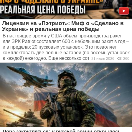
Лицензия на «Пэтриот»: Миф о «Сделано в
Украине» и реальная цена победы
В настоящее время у США объем производства ракет
для ЗРК Patriot составляет 600 с небольшим ракет в год –
и в пределах 20 пусковых установок. Это позволяет
комплектовать две полные батареи (по восемь установок
в каждой) ежегодно. Еще несколько сотен ракет...
21 июля 2026
260
Пора закругляться: у русской армии открылось