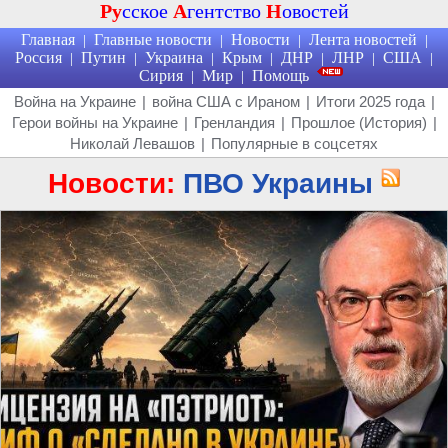
Ру
сское
А
гентство
Н
овостей
Главная
Главные новости
Новости
Лента новостей
|
|
|
|
Россия
Путин
Украина
Крым
ДНР
ЛНР
США
|
|
|
|
|
|
|
Сирия
Мир
Помощь
|
|
Война на Украине
|
война США с Ираном
|
Итоги 2025 года
|
Герои войны на Украине
|
Гренландия
|
Прошлое (История)
|
Николай Левашов
|
Популярные в соцсетях
Новости:
ПВО Украины