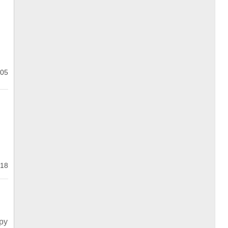
05
18
ру