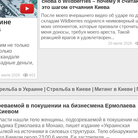
снова о Wildberries – почему я счита
это шагом отчаяния Киева
После моего вчерашнего видео об ударе по 
аине
складам Wildberries поднялся неимоверный 
моих оппонентов, которые призвали строчить
а
меня доносы, требуя моего ареста. Такой
реакцией врагов я удовлетворен...
20 июля 2026
им не только
олько
скандале
падные деньги,
8 июля 2026
601
рельба в Украине
|
Стрельба в Киеве
|
Митинг в Киеве
|
реваемой в покушении на бизнесмена Ермолаева
Киевом
бласти нашли тело женщины, подозреваемой в покушении н
адима Ермолаева в Монако, пишет издание «Украинская
ылкой на источники в силовых структурах. Тело обнаружили
д Киевом около 23:00 6 июля. Ее застрелили, –...