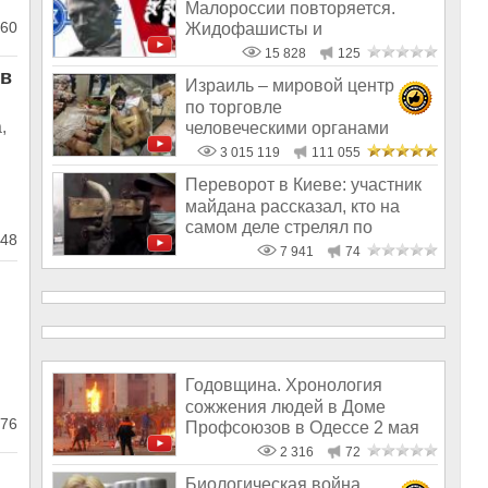
Малороссии повторяется.
60
Жидофашисты и
жидокоммунисты снова во вл
15 828
125
 в
Израиль – мировой центр
по торговле
,
человеческими органами
3 015 119
111 055
Переворот в Киеве: участник
майдана рассказал, кто на
самом деле стрелял по
48
демонст
7 941
74
Годовщина. Хронология
сожжения людей в Доме
76
Профсоюзов в Одессе 2 мая
2014 года
2 316
72
Биологическая война.