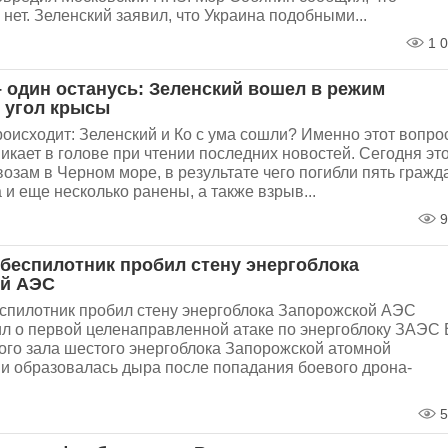
нет. Зеленский заявил, что Украина подобными...
1 0
– один останусь: Зеленский вошел в режим
в угол крысы
оисходит: Зеленский и Ко с ума сошли? Именно этот вопро
икает в голове при чтении последних новостей. Сегодня эт
возам в Черном море, в результате чего погибли пять гражд
и еще несколько ранены, а также взрыв...
9
 беспилотник пробил стену энергоблока
ой АЭС
еспилотник пробил стену энергоблока Запорожской АЭС
л о первой целенаправленной атаке по энергоблоку ЗАЭС 
ого зала шестого энергоблока Запорожской атомной
и образовалась дыра после попадания боевого дрона-
5