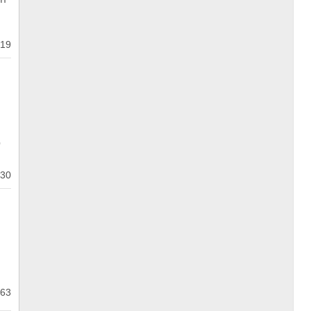
19
о
30
63