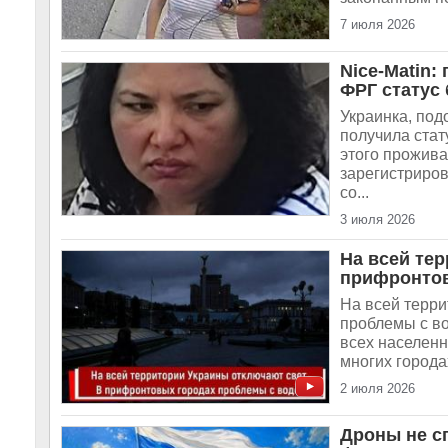
7 июля 2026
Nice-Matin:
ФРГ статус
Украинка, по
получила стат
этого прожива
зарегистриров
со...
3 июля 2026
На всей тер
прифронтов
На всей терри
проблемы с во
всех населенн
многих городах
2 июля 2026
Дроны не с