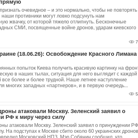
прямую
признать очевидное – и это нормально, чтобы не повторять
 наши противники могут ловко подсунуть нам
ю жвачку, от которой тяжело отлипнуть. Бесконечные
падных СМИ, посвященные войне дронов, ударам киевского
7
раине (18.06.26): Освобождение Красного Лимана
янных попыток Киева получить красивую картинку на фрон
ескую в наших тылах, ситуация для него выглядит с каждой
 все более и более трудной. Наше летнее наступление
я многих западных «партнеров», и в первую очередь...
5
дроны атаковали Москву. Зеленский заявил о
и РФ к миру через силу
ны атаковали Москву. Зеленский заявил о принуждении РФ
лу. На подступах к Москве сбито около 60 украинских дронов
овредил Московский НПЗ. Мэр Собянин сообщил, что