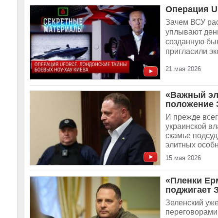
Операция U
Зачем ВСУ рас
уплывают день
созданную бы
пригласили эк
21 мая 2026
«Важный эл
положение З
И прежде всег
украинской вл
скамье подсу
элитных особн
15 мая 2026
«Пленки Ер
поджигает 
Зеленский уже
переговорами,