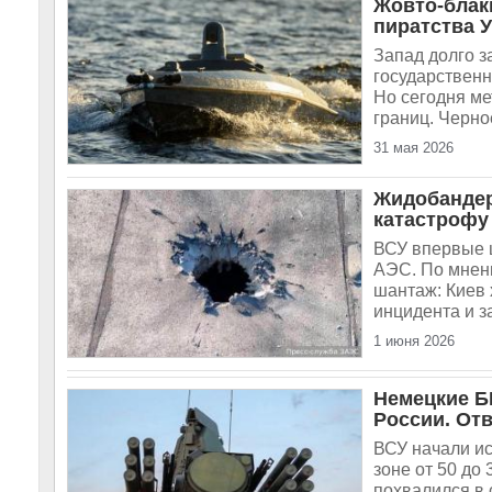
Жовто-блак
пиратства 
Запад долго з
государственн
Но сегодня м
границ. Черно
31 мая 2026
Жидобанде
катастрофу
ВСУ впервые 
АЭС. По мнени
шантаж: Киев 
инцидента и з
1 июня 2026
Немецкие Б
России. От
ВСУ начали ис
зоне от 50 до
похвалился в 