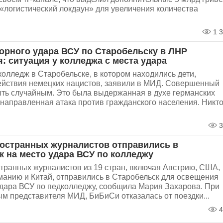
«логистический локдаун» для увеличения количества
1 3
торного удара ВСУ по Старобельску в ЛНР
: ситуация у колледжа с места удара
колледж в Старобельске, в котором находились дети,
ействия немецких нацистов, заявили в МИД. Совершенный
ыть случайным. Это была выдержанная в духе германских
направленная атака против гражданского населения. Никт
3
ностранных журналистов отправились в
к на место удара ВСУ по колледжу
транных журналистов из 19 стран, включая Австрию, США,
анию и Китай, отправились в Старобельск для освещения
удара ВСУ по педколледжу, сообщила Мария Захарова. При
ым представителя МИД, БиБиСи отказалась от поездки...
4