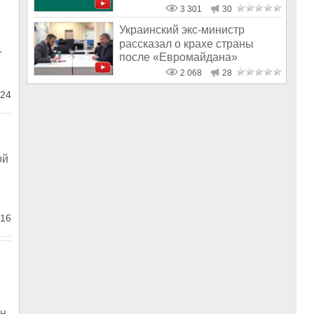
3 301
30
Украинский экс-министр
рассказал о крахе страны
.
после «Евромайдана»
2 068
28
24
ой
16
ен