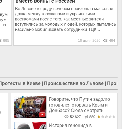
ю
вместо войны с Россией
Во Львове в среду вечером произошла массовая
драка между горожанами и украинскими
двум
военкомами после того, как местные жители
шум
вступились за молодых людей, которых пытались
 на
насильно мобилизовать сотрудники ТЦК...
995
10 июля 2026
494
Протесты в Киеве
|
Происшествия во Львове
|
Происшес
Говорите, что Путин задолго
готовился оторвать Крым и
Донбасс? Сюда смотреть,
а
твари
52 627
880
История геноцида в