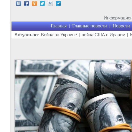
Информационн
Главная
Главные новости
Новости
|
|
Актуально:
Война на Украине
|
война США с Ираном
|