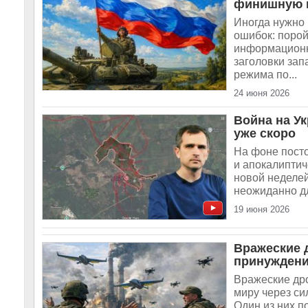
финишную 
Иногда нужно 
ошибок: порой
информационну
заголовки за
режима по...
24 июня 2026
Война на Ук
уже скоро
На фоне посто
и апокалиптич
новой неделей
неожиданно дл
19 июня 2026
Вражеские 
принуждени
Вражеские дро
миру через си
Один из них п