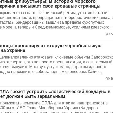
итные флибустьеры: В историю морского
Украина вписывает свои кровавые страницы
акрывал глаза на то, как киевский режим, утратив остатки
ой адекватности, превращается в террористический анклав
етастазы бандеровщины вышли за пределы сухопутных
е море, а теперь и Средиземноморье, усилиями киевского...
5
ровцы провоцируют вторую чернобыльскую
 на Украине
целенаправленно атаковали ключевые объекты Запорожск
ю экспертов, это не просто военная акция, а сознательный
хочет вынудить Москву к уступкам под страхом ядерного
аодно напомнить о себе западным спонсорам. Какие...
5
ПЛА грозят устроить «логистический локдаун» в
вет должен быть зеркальным
пользовать немецкие БПЛА для атак на наш транспорт в
 300 км от ЛБС Глава Минобороны Украины Федоров
своем тг-канале, что выделил дополнительные 5 млрд грив