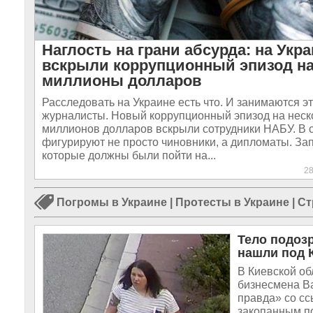
Наглость на грани абсурда: на Укр
вскрыли коррупционный эпизод н
миллионы долларов
Расследовать на Украине есть что. И занимаются эт
журналисты. Новый коррупционный эпизод на неск
миллионов долларов вскрыли сотрудники НАБУ. В 
фигурируют не просто чиновники, а дипломаты. За
которые должны были пойти на...
2
Погромы в Украине
|
Протесты в Украине
|
Ст
Тело подоз
нашли под 
В Киевской о
бизнесмена В
правда» со сс
закопанным по