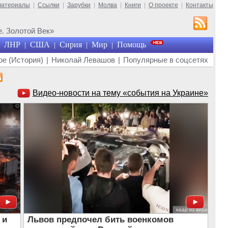
материалы
|
Ссылки
|
Зарубки
|
Молва
|
Книги
|
О проекте
|
Контакты
. Золотой Век»
ЛНР
США
Сирия
Мир
Помощь
|
|
|
|
е (История)
|
Николай Левашов
|
Популярные в соцсетях
Видео-новости на тему «события на Украине»
 и
Львов предпочел бить военкомов