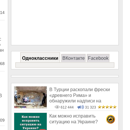
14
с
о
ан
Одноклассники
ВКонтакте
Facebook
68
В Турции раскопали фрески
«древнего Рима» и
В
обнаружили надписи на
Русском!
612 444
31 323
Как можно исправить
09
ситуацию на Украине?