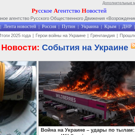
Дополнительные 
Ру
сское
А
гентство
Н
овостей
ое агентство Русского Общественного Движения «Возрождение
Лента новостей
Россия
Путин
Украина
Крым
ДНР
|
|
|
|
|
|
|
Итоги 2025 года
|
Герои войны на Украине
|
Гренландия
|
Прошло
Новости:
События на Украине
Война на Украине – удары по тылам: