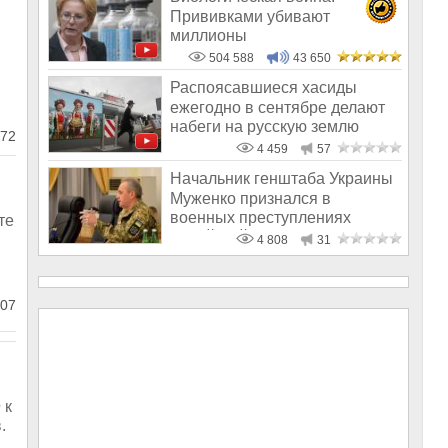
Прививками убивают
миллионы
504 588
43 650
Распоясавшиеся хасиды
ежегодно в сентябре делают
набеги на русскую землю
72
4 459
57
Начальник генштаба Украины
Муженко признался в
военных преступлениях
те
еврейской хунт
4 808
31
07
 к
.