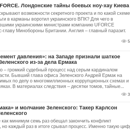
FORCE. Лондонские тайны боевых ноу-хау Киева
крывают возможности секретного проекта и по какой схеме
ги в карманы воротил украинского ВПК? Для чего в
вшими украинскими министрами компанию UFORCE
с-главу Минобороны Британии. Англия – главный паразит.
5
емент давления»: на Западе признали шаткое
еленского из-за дела Ермака
о – громкий судебный процесс над серым кардиналом
асти. Бывший глава офиса Зеленского Андрей Ермак на
димых по делу о многомиллионных коррупционных схемах и
яках. В материалах следствия – десятки томов, тайные...
3
мака» и молчание Зеленского: Такер Карлсон
Зеленского
 как минимум семь раз обещал закончить конфликт
 но каждый раз в итоге срывал процесс. Именно такую циф