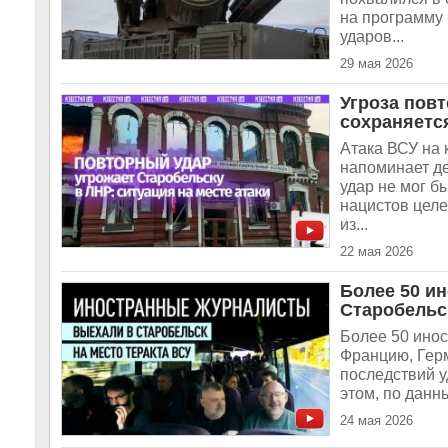
на программу 
ударов...
29 мая 2026
Угроза пов
сохраняется
Атака ВСУ на 
напоминает д
удар не мог б
нацистов целе
из...
22 мая 2026
Более 50 и
Старобельс
Более 50 инос
Францию, Герм
последствий 
этом, по данн
24 мая 2026