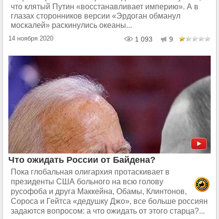
что клятый Путин «восстанавливает империю». А в
глазах сторонников версии «Эрдоган обманул
москалей» раскинулись океаны...
14 ноября 2020
1 093
9
Что ожидать России от Байдена?
Пока глобальная олигархия протаскивает в
президенты США больного на всю голову
русофоба и друга Маккейна, Обамы, Клинтонов,
Сороса и Гейтса «дедушку Джо», все больше россиян
задаются вопросом: а что ожидать от этого старца?...