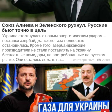
Союз Алиева и Зеленского рухнул. Русские
бьют точно в цель
Украина столкнулась с новым энергетическим ударом –
поставки азербайджанского газа полностью
остановились. Кроме того, азербайджанские
производители не стали поставлять на Украину
бесплатные помидоры, не востребованные на русском
рынке. Они остались лежать на...
13 сентября 2025
2 809