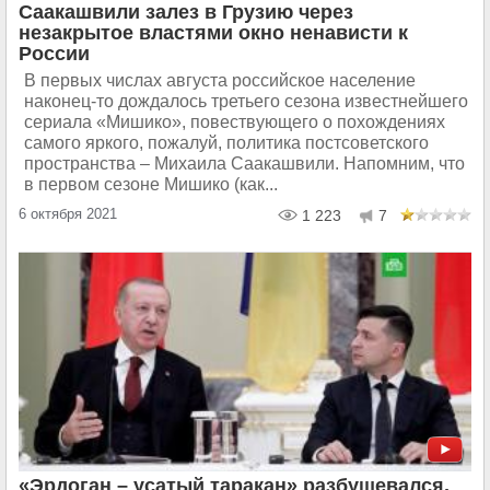
Саакашвили залез в Грузию через
незакрытое властями окно ненависти к
России
В первых числах августа российское население
наконец-то дождалось третьего сезона известнейшего
сериала «Мишико», повествующего о похождениях
самого яркого, пожалуй, политика постсоветского
пространства – Михаила Саакашвили. Напомним, что
в первом сезоне Мишико (как...
6 октября 2021
1 223
7
«Эрдоган – усатый таракан» разбушевался,