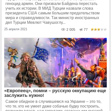
геноцид армян. Они призвали Байдена перестать
учить их истории. В МИД Турции назвали слова
президента США самым большим предательством
мира и справедливости. Так министр иностранных
дел Турции Мевлют Чавушоглу...
25 апреля 2021
2 005
77
«Европеец», помни – русскую оккупацию еще
заслужить нужно!
Самое обидное в случившемся на Украине – это то,
что те, кто не умеет даже собачью будку построить,
получили власть над городами, созданными русской