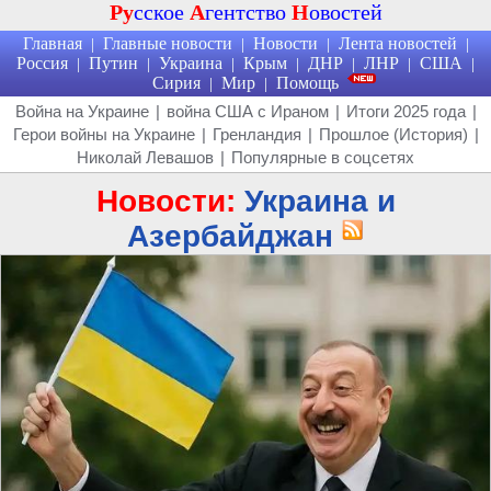
Ру
сское
А
гентство
Н
овостей
Главная
Главные новости
Новости
Лента новостей
|
|
|
|
Россия
Путин
Украина
Крым
ДНР
ЛНР
США
|
|
|
|
|
|
|
Сирия
Мир
Помощь
|
|
Война на Украине
|
война США с Ираном
|
Итоги 2025 года
|
Герои войны на Украине
|
Гренландия
|
Прошлое (История)
|
Николай Левашов
|
Популярные в соцсетях
Новости:
Украина и
Азербайджан