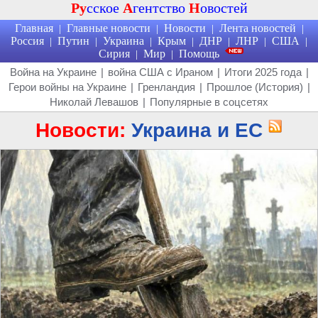
Ру
сское
А
гентство
Н
овостей
Главная
Главные новости
Новости
Лента новостей
|
|
|
|
Россия
Путин
Украина
Крым
ДНР
ЛНР
США
|
|
|
|
|
|
|
Сирия
Мир
Помощь
|
|
Война на Украине
|
война США с Ираном
|
Итоги 2025 года
|
Герои войны на Украине
|
Гренландия
|
Прошлое (История)
|
Николай Левашов
|
Популярные в соцсетях
Новости:
Украина и ЕС