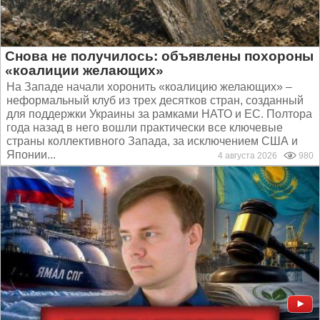
Снова не получилось: объявлены похороны
«коалиции желающих»
На Западе начали хоронить «коалицию желающих» –
неформальный клуб из трех десятков стран, созданный
для поддержки Украины за рамками НАТО и ЕС. Полтора
года назад в него вошли практически все ключевые
страны коллективного Запада, за исключением США и
Японии...
4 августа 2026
980