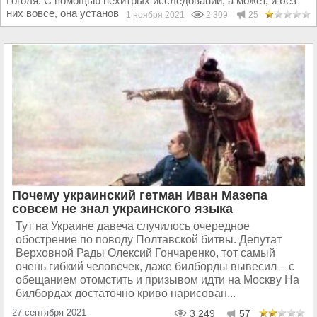
Гоголя. С помощью нехитрых исследований, а может, и без
них вовсе, она установила, что в сумасшествии Гоголя...
1 ноября 2021
2 309
25
Почему украинский гетман Иван Мазепа
совсем не знал украинского языка
Тут на Украине давеча случилось очередное
обострение по поводу Полтавской битвы. Депутат
Верховной Рады Олексий Гончаренко, тот самый
очень гибкий человечек, даже билборды вывесил – с
обещанием отомстить и призывом идти на Москву На
билбордах достаточно криво нарисован...
27 сентября 2021
3 249
57