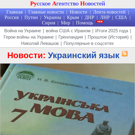
Ру
сское
А
гентство
Н
овостей
Главная
Главные новости
Новости
Лента новостей
|
|
|
|
Россия
Путин
Украина
Крым
ДНР
ЛНР
США
|
|
|
|
|
|
|
Сирия
Мир
Помощь
|
|
Война на Украине
|
война США с Ираном
|
Итоги 2025 года
|
Герои войны на Украине
|
Гренландия
|
Прошлое (История)
|
Николай Левашов
|
Популярные в соцсетях
Новости:
Украинский язык