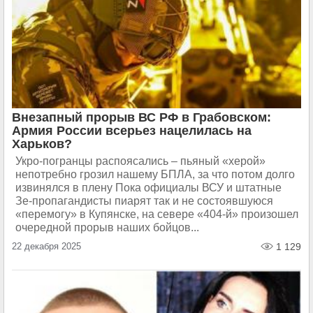
Внезапный прорыв ВС РФ в Грабовском:
Армия России всерьез нацелилась на
Харьков?
Укро-погранцы распоясались – пьяный «херой»
непотребно грозил нашему БПЛА, за что потом долго
извинялся в плену Пока официалы ВСУ и штатные
Зе-пропагандисты пиарят так и не состоявшуюся
«перемогу» в Купянске, на севере «404-й» произошел
очередной прорыв наших бойцов...
22 декабря 2025
1 129