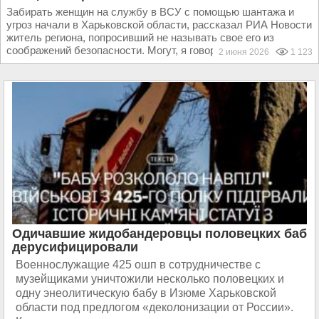
Забирать женщин на службу в ВСУ с помощью шантажа и
угроз начали в Харьковской области, рассказал РИА Новости
житель региона, попросивший не называть свое его из
соображений безопасности. Могут, я говорю...
2 июня 2026
1 123
Одичавшие жидобандеровцы половецких баб
дерусифицировали
Военнослужащие 425 ошп в сотрудничестве с
музейщиками уничтожили несколько половецких и
одну энеолитическую бабу в Изюме Харьковской
области под предлогом «деколонизации от России».