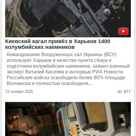
Киевский кагал привёз в Харьков 1400
колумбийских наемников
Командование Вооруженных сил Украины (ВСУ)
использует Харьков в качестве пункта сбора и
подготовки колумбийских наемников, заявил военный
эксперт Виталий Киселев в интервью РИА Новости.
Российские войска освободили более 80% площади
Волчанска и полностью освободили...
23 ноября 2025
977