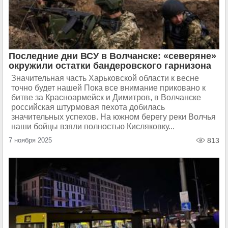
Последние дни ВСУ в Волчанске: «северяне»
окружили остатки бандеровского гарнизона
Значительная часть Харьковской области к весне
точно будет нашей Пока все внимание приковано к
битве за Красноармейск и Димитров, в Волчанске
российская штурмовая пехота добилась
значительных успехов. На южном берегу реки Волчья
наши бойцы взяли полностью Кисляковку...
7 ноября 2025
813