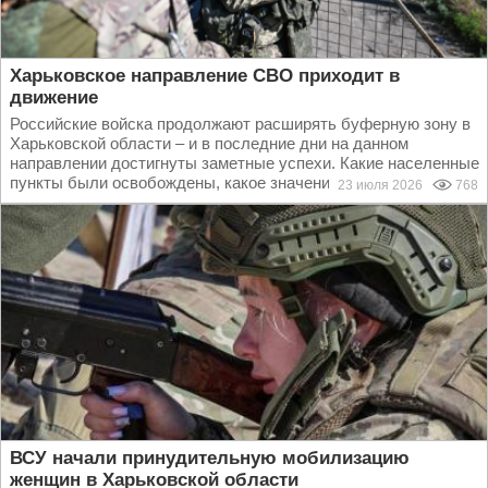
Харьковское направление СВО приходит в
движение
Российские войска продолжают расширять буферную зону в
Харьковской области – и в последние дни на данном
направлении достигнуты заметные успехи. Какие населенные
пункты были освобождены, какое значение это...
23 июля 2026
768
ВСУ начали принудительную мобилизацию
женщин в Харьковской области