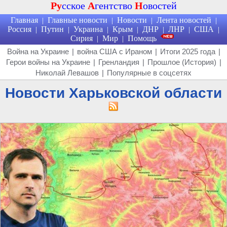
Ру
сское
А
гентство
Н
овостей
Главная
Главные новости
Новости
Лента новостей
|
|
|
|
Россия
Путин
Украина
Крым
ДНР
ЛНР
США
|
|
|
|
|
|
|
Сирия
Мир
Помощь
|
|
Война на Украине
|
война США с Ираном
|
Итоги 2025 года
|
Герои войны на Украине
|
Гренландия
|
Прошлое (История)
|
Николай Левашов
|
Популярные в соцсетях
Новости Харьковской области