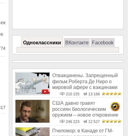
век
ек
Одноклассники
ВКонтакте
Facebook
74
Отвакцинены. Запрещенный
фильм Роберта Де Ниро о
мировой афере с вакцинами
210 155
13 168
США давно травят
317
россиян биологическим
оружием – новое откровение
Эдварда Сноудена
246 223
12 527
Пчеломор: в Канаде от ГМ-