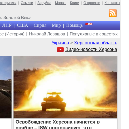
материалы
|
Ссылки
|
Зарубки
|
Молва
|
Книги
|
О проекте
|
Контакты
. Золотой Век»
ЛНР
США
Сирия
Мир
Помощь
|
|
|
|
е (История)
|
Николай Левашов
|
Популярные в соцсетях
Украина
>
Херсонская область
Видео-новости Херсона
Освобождение Херсона начнется в
ноябре – ISW прогнозирует, что