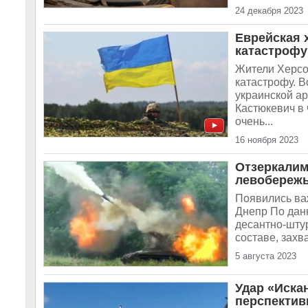
24 декабря 2023
Еврейская 
катастрофу
Жители Херсо
катастрофу. В
украинской ар
Кастюкевич в 
очень...
16 ноября 2023
Отзеркалим
левобережь
Появились ва
Днепр По дан
десантно-шту
составе, захв
5 августа 2023
Удар «Иска
перспектив