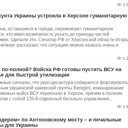
1 
хунта Украины устроила в Херсоне гуманитарную
на, оставшиеся в городе, переживают гуманитарную
се, кто имел возможность уехать до прихода частей
мии, сделали это. Сенатор РФ от Херсонской области Игорь
четверг рассказал, что ситуацию можно назвать очень и
1 
 по-полной? Войска РФ готовы пустить ВСУ на
е для быстрой утилизации
жные сигналы, что укро-десантура собирается форсировать
ным украинской хакерской группы Beregini, командование
рмовых войск ВСУ переехало в Херсон, причем в полном
атив с собой 135-й отдельный батальон управления...
1 
ндером» по Антоновскому мосту – и печальные
ы для Украины