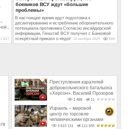
боевиков ВСУ ждут «большие
а
проблемы»
В настоящее время идут подготовка к
 –
десантированию и истребление оборонительного
ой...
потенциала противника Согласно инсайдерской
информации, Генштаб ВСУ получил с Банковой
«секретный приказ» о недопущении русского...
1 817
16 октября 2025
994
Преступления карателей
добровольческого батальона
«Херсон». Василий Прозоров
1 498
11
Израиль – мировой
центр по торговле
человеческими органами
378
3 015 131
111 055