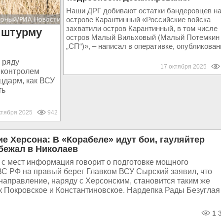
Наши ДРГ добивают остатки бандеровцев н
острове Карантинный «Российские войска
захватили остров Карантинный, в том числе
к штурму
остров Малый Вильховый (Малый Потемкин
„СП“)», – написал в оперативке, опубликованн
 ряду
17 октября 2025
 контролем
ацдарм, как ВСУ
ть
ктября 2025
942
е Херсона: В «Корабеле» идут бои, гауляйтер
бежал в Николаев
с мест информация говорит о подготовке мощного
ВС РФ на правый берег Главком ВСУ Сырский заявил, что
направление, наряду с Херсонским, становится таким же
к Покровское и Константиновское. Нардепка Рады Безуглая
1 