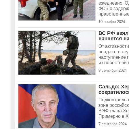
ежедневно. О
ФСБ о задерж
нравственные.
10 ноября 2024
ВС РФ взял
начнется н
От активност
впадают в ст
наступление 
из новостной 
9 сентября 2024
Сальдо: Хе
сократилос
Подконтрольны
зоне российск
ВЭФ глава Хе
Примерно в Х
7 сентября 2024