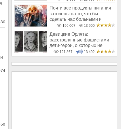
я
Почти все продукты питания
заточены на то, что бы
сделать нас больными и
536
бесплодным
196 007
13 900
Девицкие Орлята:
расстрелянные фашистами
дети-герои, о которых не
рассказывают в шк
121 867
13 492
ли
074
58