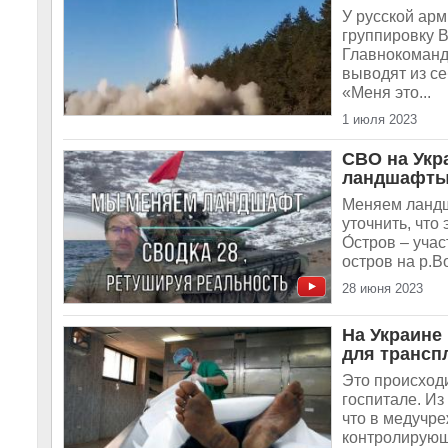
У русской ар
группировку 
Главнокоманд
выводят из с
«Меня это...
1 июля 2023
СВО на Укр
ландшафты,
Меняем ландш
уточнить, что
О́стров – уча
остров на р.В
28 июня 2023
На Украине
для трансп
Это происход
госпитале. Из
что в медучр
контролирующ