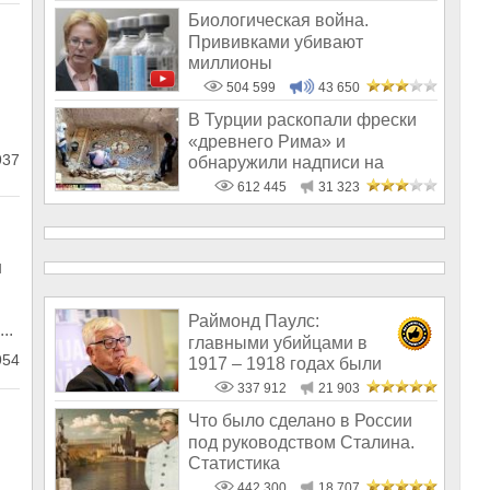
Биологическая война.
Прививками убивают
миллионы
504 599
43 650
В Турции раскопали фрески
«древнего Рима» и
37
обнаружили надписи на
Русском!
612 445
31 323
и
Раймонд Паулс:
..
главными убийцами в
54
1917 – 1918 годах были
латыши и евреи, а не русс
337 912
21 903
Что было сделано в России
под руководством Сталина.
Статистика
442 300
18 707