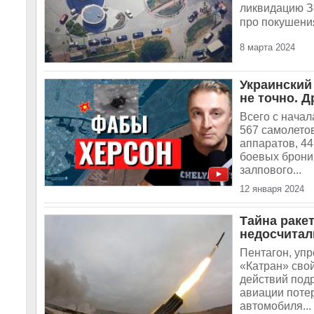
ликвидацию Зе
про покушения
8 марта 2024
Украинский
не точно. Д
Всего с нача
567 самолетов
аппаратов, 44
боевых брони
залпового...
12 января 2024
Тайна раке
недосчитал
Пентагон, уп
«Катран» сво
действий подр
авиации поте
автомобиля...