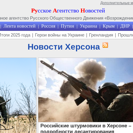
Дополнительные 
Ру
сское
А
гентство
Н
овостей
ое агентство Русского Общественного Движения «Возрождение
Лента новостей
Россия
Путин
Украина
Крым
ДНР
|
|
|
|
|
|
|
Итоги 2025 года
|
Герои войны на Украине
|
Гренландия
|
Прошло
Новости Херсона
Российские штурмовики в Херсоне –
подробности десантирования