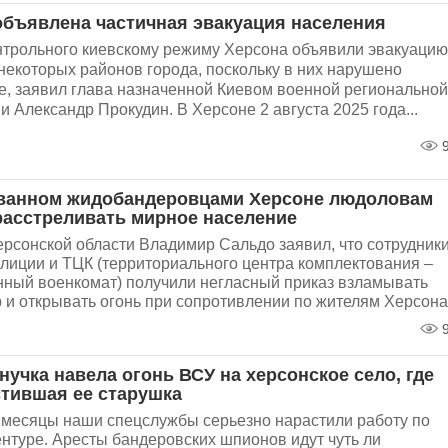
объявлена частичная эвакуация населения
нтрольного киевскому режиму Херсона объявили эвакуацию
некоторых районов города, поскольку в них нарушено
е, заявил глава назначенной Киевом военной региональной
 Александр Прокудин. В Херсоне 2 августа 2025 года...
9
ванном жидобандеровцами Херсоне людоловам
расстреливать мирное население
ерсонской области Владимир Сальдо заявил, что сотрудник
олиции и ТЦК (территориального центра комплектования –
ный военкомат) получили негласный приказ взламывать
 и открывать огонь при сопротивлении по жителям Херсона.
9
нучка навела огонь ВСУ на херсонское село, где
тившая ее старушка
 месяцы наши спецслужбы серьезно нарастили работу по
нтуре. Аресты бандеровских шпионов идут чуть ли