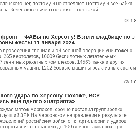
ленского нет, поэтому и не стреляют. Поэтому и все байки
 на Зеленского ничего не стоят – нет такой...
1 
 фронт – ФАБы по Херсону! Взяли кладбище но э
роны жесть! 11 января 2024
ла проведения специальной военной операции уничтожено:
, 265 вертолетов, 10609 беспилотных летательных
7 зенитных ракетных комплексов, 14563 танка и других
рованных машин, 1202 боевые машины реактивных систем
1 
тного удара по Херсону. Похоже, ВСУ
ись еще одного «Патриота»
реждая мятеж морпехов, срочно поставил группировке
й лучший ЗРК На Херсонском направлении в результате
азделений российских войск, огня артиллерии и ударов
ри противника составили до 100 военнослужащих, три