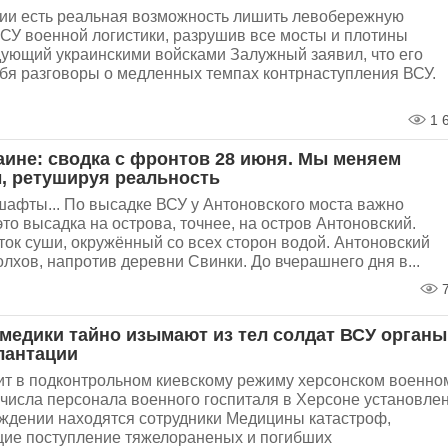
мии есть реальная возможность лишить левобережную
ВСУ военной логистики, разрушив все мосты и плотины
ующий украинскими войсками Залужный заявил, что его
ебя разговоры о медленных темпах контрнаступления ВСУ.
1 
аине: сводка с фронтов 28 июня. Мы меняем
 ретушируя реальность
афты... По высадке ВСУ у Антоновского моста важно
 это высадка на острова, точнее, на остров Антоновский.
сток суши, окружённый со всех сторон водой. Антоновский
олхов, напротив деревни Свинки. До вчерашнего дня в...
7
 медики тайно изымают из тел солдат ВСУ органы
лантации
ит в подконтрольном киевскому режиму херсонском военно
 числа персонала военного госпиталя в Херсоне установлен
еждении находятся сотрудники Медицины катастроф,
ие поступление тяжелораненых и погибших