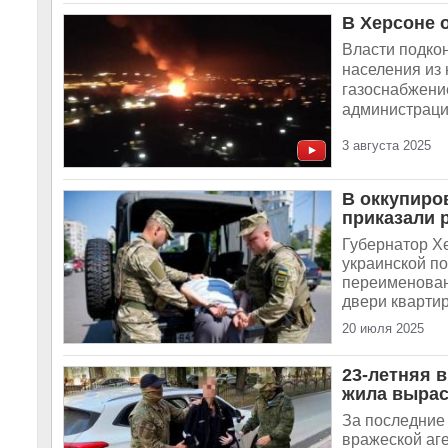
В Херсоне 
Власти подко
населения из 
газоснабжени
администрации
3 августа 2025
В оккупиро
приказали 
Губернатор Х
украинской п
переименован
двери квартир
20 июля 2025
23-летняя в
жила вырас
За последние
вражеской аге