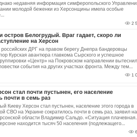
днако недавняя информация симферопольского Управлени
ании молодой беженки из Херсонщины имела особые
..
2 
и остров Белогрудый. Враг гадает, скоро ли
аступление на Херсон
и российских ДРГ на правом берегу Днепра бандеровцы
упор Курская авантюра главкома Сырского и успешное
группировки «Центр» на Покровском направлении вытесни
повестки события на других участках фронта. Между тем...
1 
рсон стал почти пустынен, его население
ь почти в семь раз
й Киеву Херсон стал пустынен, население этого города в
ой СВО на Украине сократилось почти в семь раз, заявил на
рсонской области Владимир Сальдо. «Ситуация плачевная.
ерсоне находится тысяч 50 населения (подлежащего...
6