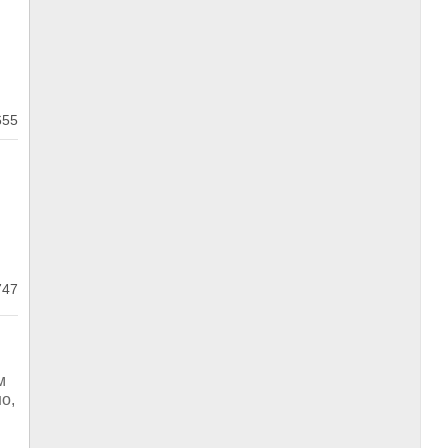
655
47
м
о,