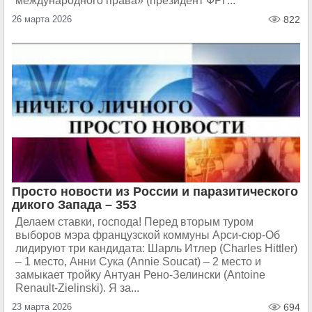
международного права» (президент ФРГ...
26 марта 2026
822
Просто новости из России и паразитического
дикого Запада – 353
Делаем ставки, господа! Перед вторым туром
выборов мэра французской коммуны Арси-сюр-Об
лидируют три кандидата: Шарль Итлер (Charles Hittler)
– 1 место, Анни Сука (Annie Soucat) – 2 место и
замыкает тройку Антуан Рено-Зелински (Antoine
Renault-Zielinski). Я за...
23 марта 2026
694