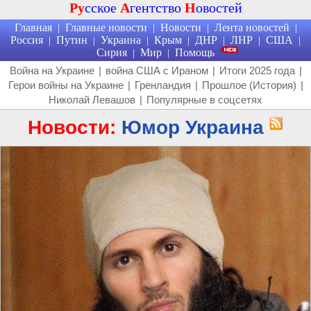
Ру
сское
А
гентство
Н
овостей
Главная
Главные новости
Новости
Лента новостей
|
|
|
|
Россия
Путин
Украина
Крым
ДНР
ЛНР
США
|
|
|
|
|
|
|
Сирия
Мир
Помощь
|
|
Война на Украине
|
война США с Ираном
|
Итоги 2025 года
|
Герои войны на Украине
|
Гренландия
|
Прошлое (История)
|
Николай Левашов
|
Популярные в соцсетях
Новости:
Юмор Украина