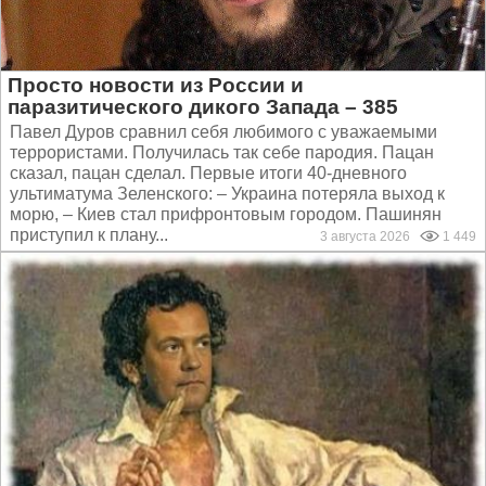
Просто новости из России и
паразитического дикого Запада – 385
Павел Дуров сравнил себя любимого с уважаемыми
террористами. Получилась так себе пародия. Пацан
сказал, пацан сделал. Первые итоги 40-дневного
ультиматума Зеленского: – Украина потеряла выход к
морю, – Киев стал прифронтовым городом. Пашинян
приступил к плану...
3 августа 2026
1 449