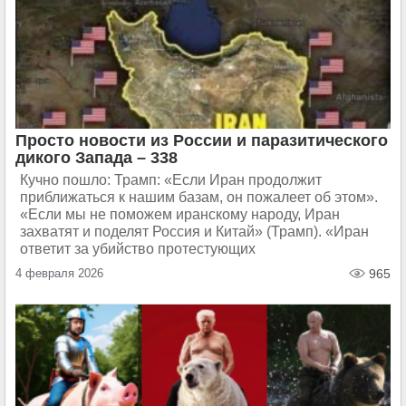
Просто новости из России и паразитического
дикого Запада – 338
Кучно пошло: Трамп: «Если Иран продолжит
приближаться к нашим базам, он пожалеет об этом».
«Если мы не поможем иранскому народу, Иран
захватят и поделят Россия и Китай» (Трамп). «Иран
ответит за убийство протестующих
4 февраля 2026
965