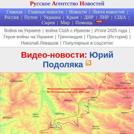
Ру
сское
А
гентство
Н
овостей
Главная
Главные новости
Новости
Лента новостей
|
|
|
|
Россия
Путин
Украина
Крым
ДНР
ЛНР
США
|
|
|
|
|
|
|
Сирия
Мир
Помощь
|
|
Война на Украине
|
война США с Ираном
|
Итоги 2025 года
|
Герои войны на Украине
|
Гренландия
|
Прошлое (История)
|
Николай Левашов
|
Популярные в соцсетях
Видео-новости:
Юрий
Подоляка