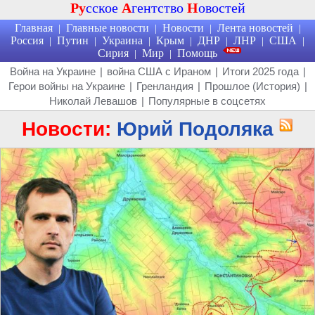
Ру
сское
А
гентство
Н
овостей
Главная
Главные новости
Новости
Лента новостей
|
|
|
|
Россия
Путин
Украина
Крым
ДНР
ЛНР
США
|
|
|
|
|
|
|
Сирия
Мир
Помощь
|
|
Война на Украине
|
война США с Ираном
|
Итоги 2025 года
|
Герои войны на Украине
|
Гренландия
|
Прошлое (История)
|
Николай Левашов
|
Популярные в соцсетях
Новости:
Юрий Подоляка