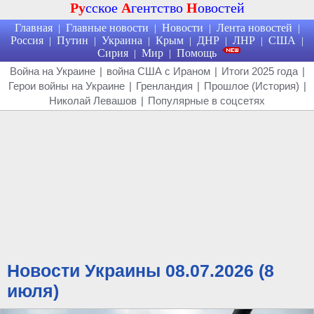
Ру
сское
А
гентство
Н
овостей
Главная
Главные новости
Новости
Лента новостей
|
|
|
|
Россия
Путин
Украина
Крым
ДНР
ЛНР
США
|
|
|
|
|
|
|
Сирия
Мир
Помощь
|
|
Война на Украине
|
война США с Ираном
|
Итоги 2025 года
|
Герои войны на Украине
|
Гренландия
|
Прошлое (История)
|
Николай Левашов
|
Популярные в соцсетях
Новости Украины 08.07.2026 (8
июля)