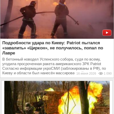
Подробности удара по Киеву: Patriot пытался
«завалить» «Циркон», не получилось, попал по
Лавре
В бетонный новодел Успенского собора, судя по всему,
угодила просроченная ракета американского ЗРК Patriot
Согласно информации укроСМИ (заблокированы в РФ), по
Киеву и области был нанесён массированный, но не...
16 июня 2026
1 090