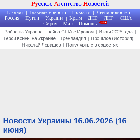
Ру
сское
А
гентство
Н
овостей
Главная
Главные новости
Новости
Лента новостей
|
|
|
|
Россия
Путин
Украина
Крым
ДНР
ЛНР
США
|
|
|
|
|
|
|
Сирия
Мир
Помощь
|
|
Война на Украине
|
война США с Ираном
|
Итоги 2025 года
|
Герои войны на Украине
|
Гренландия
|
Прошлое (История)
|
Николай Левашов
|
Популярные в соцсетях
Новости Украины 16.06.2026 (16
июня)