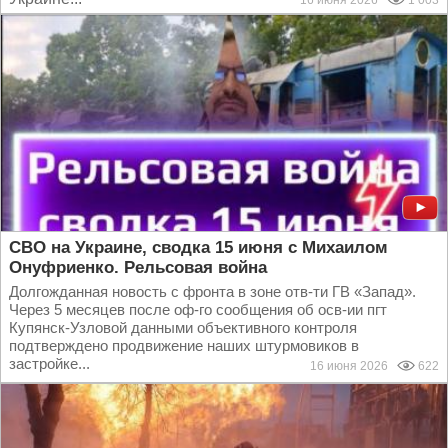
16 июня 2026
1 003
СВО на Украине, сводка 15 июня с Михаилом
Онуфриенко. Рельсовая война
Долгожданная новость с фронта в зоне отв-ти ГВ «Запад».
Через 5 месяцев после оф-го сообщения об осв-ии пгт
Купянск-Узловой данными объективного контроля
подтверждено продвижение наших штурмовиков в
застройке...
16 июня 2026
622