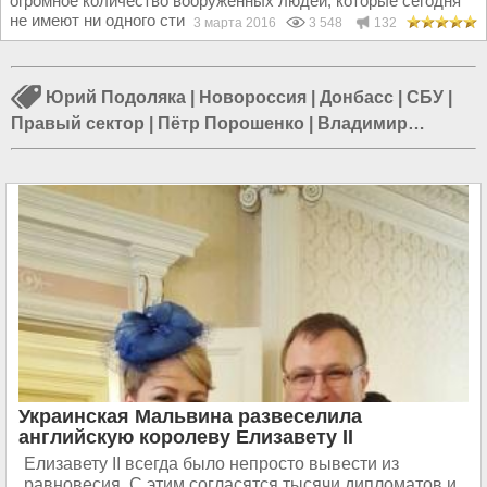
огромное количество вооруженных людей, которые сегодня
не имеют ни одного стимулирующего...
3 марта 2016
3 548
132
Юрий Подоляка
|
Новороссия
|
Донбасс
|
СБУ
|
Правый сектор
|
Пётр Порошенко
|
Владимир
Зеленский
|
Юрий Бойко
|
Николай Азаров
|
Игорь
Коломойский
|
Херсон
|
Донецк
Украинская Мальвина развеселила
английскую королеву Елизавету II
Елизавету II всегда было непросто вывести из
равновесия. С этим согласятся тысячи дипломатов и