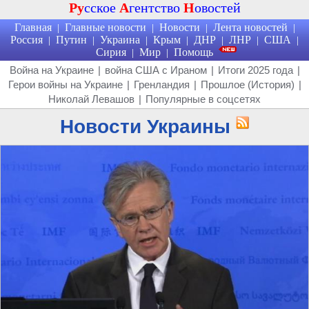
Ру
сское
А
гентство
Н
овостей
Главная
Главные новости
Новости
Лента новостей
|
|
|
|
Россия
Путин
Украина
Крым
ДНР
ЛНР
США
|
|
|
|
|
|
|
Сирия
Мир
Помощь
|
|
Война на Украине
|
война США с Ираном
|
Итоги 2025 года
|
Герои войны на Украине
|
Гренландия
|
Прошлое (История)
|
Николай Левашов
|
Популярные в соцсетях
Новости Украины