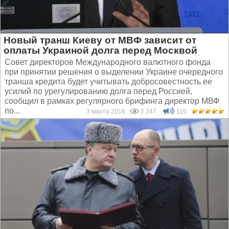
Новый транш Киеву от МВФ зависит от
оплаты Украиной долга перед Москвой
Совет директоров Международного валютного фонда
при принятии решения о выделении Украине очередного
транша кредита будет учитывать добросовестность ее
усилий по урегулированию долга перед Россией,
сообщил в рамках регулярного брифинга директор МВФ
по...
3 марта 2016
2 247
116