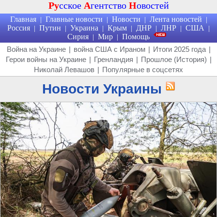
Ру
сское
А
гентство
Н
овостей
Главная
Главные новости
Новости
Лента новостей
|
|
|
|
Россия
Путин
Украина
Крым
ДНР
ЛНР
США
|
|
|
|
|
|
|
Сирия
Мир
Помощь
|
|
Война на Украине
|
война США с Ираном
|
Итоги 2025 года
|
Герои войны на Украине
|
Гренландия
|
Прошлое (История)
|
Николай Левашов
|
Популярные в соцсетях
Новости Украины