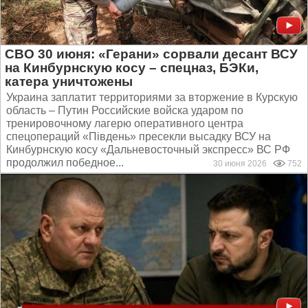
СВО 30 июня: «Герани» сорвали десант ВСУ
на Кинбурнскую косу – спецназ, БЭКи,
катера уничтожены
Украина заплатит территориями за вторжение в Курскую
область – Путин Российские войска ударом по
тренировочному лагерю оперативного центра
спецопераций «Пiвдень» пресекли высадку ВСУ на
Кинбурнскую косу «Дальневосточный экспресс» ВС РФ
продолжил победное...
30 июня 2026
752