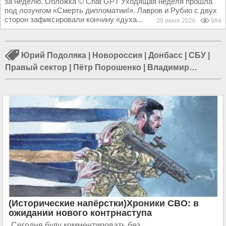
за неделю. Обложка © Chat GPT Уходящая неделя прошла
под лозунгом «Смерть дипломатии!». Лавров и Рубио с двух
сторон зафиксировали кончину «духа...
29 июня 2026
984
Юрий Подоляка
|
Новороссия
|
Донбасс
|
СБУ
|
Правый сектор
|
Пётр Порошенко
|
Владимир
Зеленский
|
Юрий Бойко
|
Николай Азаров
|
Игорь
Коломойский
|
Херсон
|
Донецк
(Исторические напёрстки)Хроники СВО: в
ожидании нового контрнаступа
Сегодня буду комментировать без