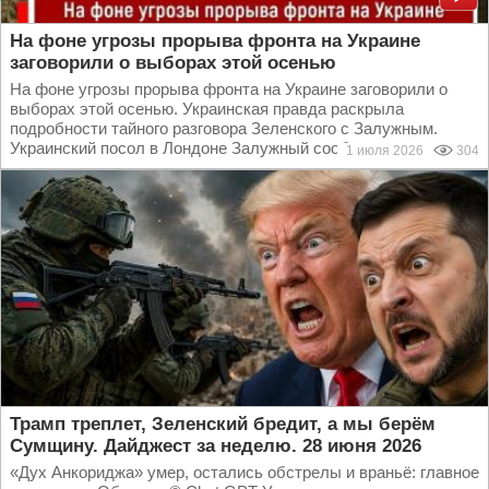
На фоне угрозы прорыва фронта на Украине
заговорили о выборах этой осенью
На фоне угрозы прорыва фронта на Украине заговорили о
выборах этой осенью. Украинская правда раскрыла
подробности тайного разговора Зеленского с Залужным.
Украинский посол в Лондоне Залужный сообщил о...
1 июля 2026
304
Трамп треплет, Зеленский бредит, а мы берём
Сумщину. Дайджест за неделю. 28 июня 2026
«Дух Анкориджа» умер, остались обстрелы и враньё: главное